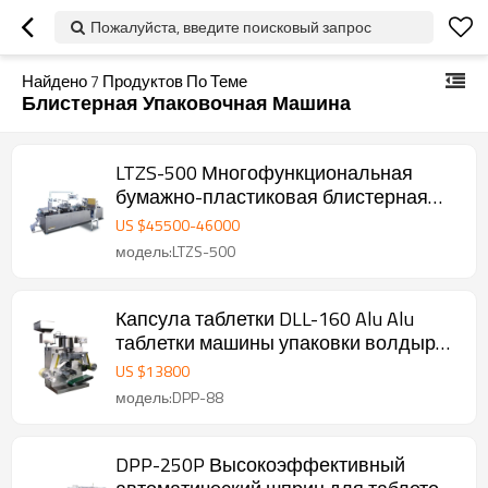
Пожалуйста, введите поисковый запрос
Найдено
7
Продуктов По Теме
Блистерная Упаковочная Машина
LTZS-500 Многофункциональная
бумажно-пластиковая блистерная
машина
US $
45500
-
46000
модель:LTZS-500
Капсула таблетки DLL-160 Alu Alu
таблетки машины упаковки волдыря
оборудование
US $
13800
модель:DPP-88
DPP-250P Высокоэффективный