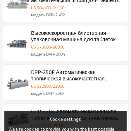
автоматический шприц для таблеток
в блистерной упаковке
US $
84500
-
85500
модель:DPP-250P
Высокоскоростная блистерная
упаковочная машина для таблеток
DPH-260H
US $
78000
-
80000
модель:DPH-260h
DPP-250F Автоматическая
тропическая высокочастотная
машина для блистерной упаковки
US $
22500
-
23000
шприцев
модель:DPP-250F
DPP-320A Автоматическая капсула
таблетка алюминиевая пластиковая
Cookie settings
блистерная упаковка цена
US $
24000
-
25000
We use cookies to provide you with the best possible