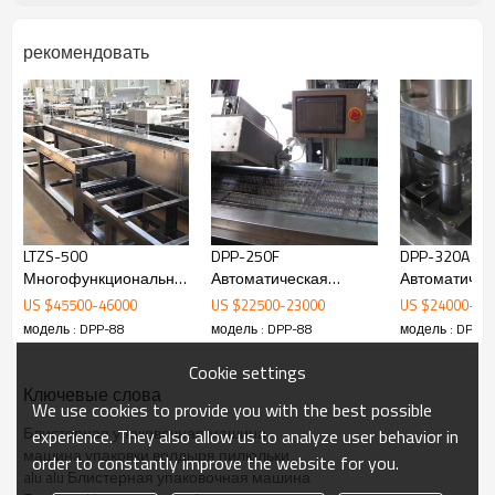
рекомендовать
LTZS-500
DPP-250F
DPP-320A
Заявка:
Многофункциональная
Автоматическая
Автоматичес
Он разработан с успехом для
бумажно-пластиковая
тропическая
капсула табл
US $
45500
-
46000
US $
22500
-
23000
US $
24000
-
25
удовлетворения потребностей на рынке нашими
блистерная машина
высокочастотная
алюминиева
модель : DPP-88
модель : DPP-88
модель : DPP-8
научными сотрудниками. Он имеет интерфейс
машина для
пластиковая
PLC Human, преобразователь частоты, более
блистерной упаковки
блистерная 
Cookie settings
высокую автоматизацию, простоту
шприцев
цена
Ключевые слова
эксплуатации, прекрасный стиль, полную
We use cookies to provide you with the best possible
функциональность, хорошую
Блистерная упаковочная машина
experience. They also allow us to analyze user behavior in
производительность и долговечность.
машина упаковки волдыря пилюльки
Соответствует стандартам "GMP".
order to constantly improve the website for you.
alu alu Блистерная упаковочная машина
Функции: