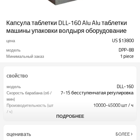
Капсула таблетки DLL-160 Alu Alu таблетки
машины упаковки волдыря оборудование
US $
13800
цена
DPP-88
модель
1 piece
Минимальный заказ
свойство
DLL-160
модель
7-15 бесступенчатая регулировка
Скорость барабана (об /
мин)
10000-45000 шт / ч
Производительность (шт
/ ч)
ПОДРОБНЕЕ
160 мм могут быть изготовлены в
Максимум. Ширина
соответствии с требованиями
упаковки (мм)
пользователя
оценивать
БОЛЕЕ
0.15-0.1 × 160
Алу для медицины (мм)