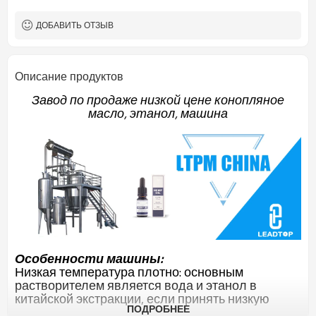
8
Время извлечения (ч)
1.2-1.35
Плотность концентрата
ДОБАВИТЬ ОТЗЫВ
(%)
Вода: 50-90 ° C Алкоголь: 40-80 ° C
Рабочая температура
извлечения и
Описание продуктов
концентрации
11кВт
Мощность вакуумного
Завод по продаже низкой цене конопляное
насоса
масло, этанол, машина
Особенности машины:
Низкая температура плотно: основным
растворителем является вода и этанол в
китайской экстракции, если принять низкую
ПОДРОБНЕЕ
экстракцию и низкую концентрацию,