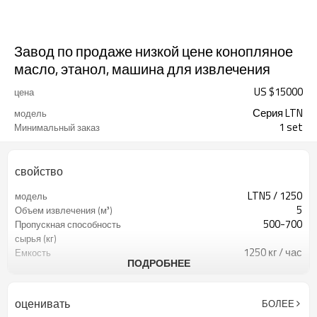
Завод по продаже низкой цене конопляное
масло, этанол, машина для извлечения
US $
15000
цена
Серия LTN
модель
1 set
Минимальный заказ
свойство
LTN5 / 1250
модель
5
Объем извлечения (м³)
500-700
Пропускная способность
сырья (кг)
1250 кг / час
Емкость
ПОДРОБНЕЕ
концентрирующего
испарителя
20-30T
Емкость циркуляции
оценивать
БОЛЕЕ
воды