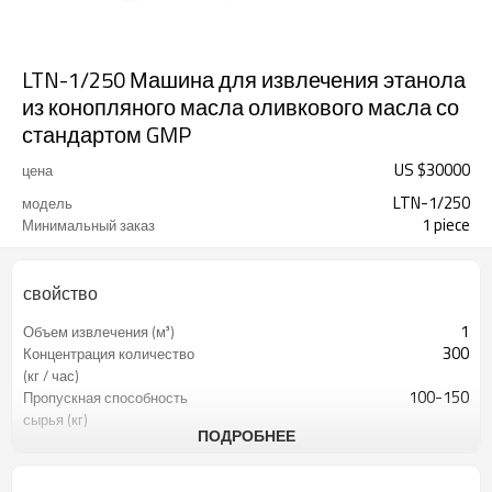
LTN-1/250 Машина для извлечения этанола
из конопляного масла оливкового масла со
стандартом GMP
US $
30000
цена
LTN-1/250
модель
1 piece
Минимальный заказ
свойство
1
Объем извлечения (м³)
300
Концентрация количество
(кг / час)
100-150
Пропускная способность
сырья (кг)
ПОДРОБНЕЕ
250кг / час
Емкость
концентрирующего
испарителя