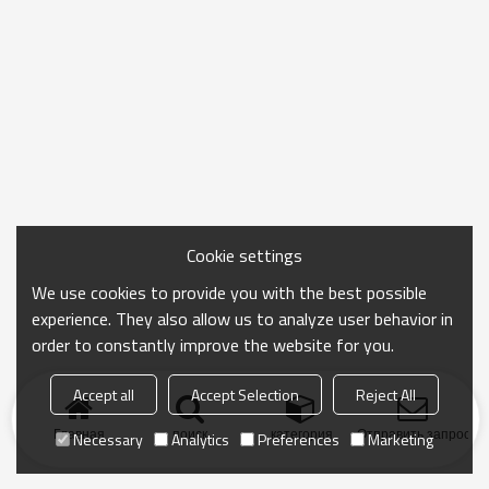
Cookie settings
We use cookies to provide you with the best possible
experience. They also allow us to analyze user behavior in
order to constantly improve the website for you.
Accept all
Accept Selection
Reject All
Главная
поиск
категория
Отправить запрос
Necessary
Analytics
Preferences
Marketing