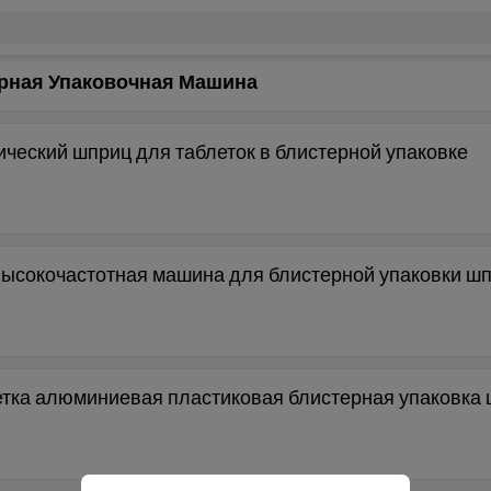
рная Упаковочная Машина
еский шприц для таблеток в блистерной упаковке
высокочастотная машина для блистерной упаковки ш
етка алюминиевая пластиковая блистерная упаковка 