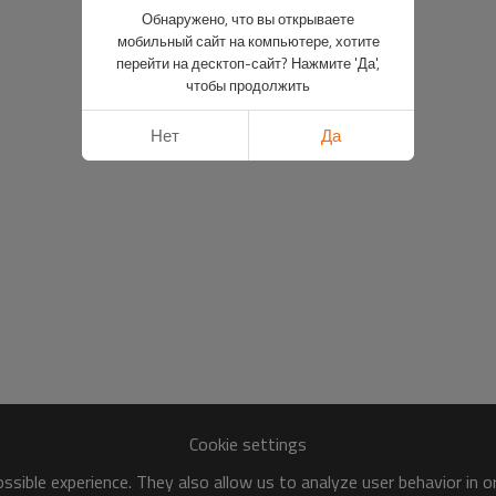
Обнаружено, что вы открываете
мобильный сайт на компьютере, хотите
перейти на десктоп-сайт? Нажмите 'Да',
чтобы продолжить
Нет
Да
Cookie settings
sible experience. They also allow us to analyze user behavior in 