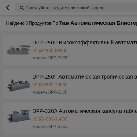
Пожалуйста, введите поисковый запрос
Автоматическая Блисте
Найдено
3
Продуктов По Теме
DPP-250P Высокоэффективный автоматич
US $
84500
-
85500
модель:DPP-250P
DPP-250F Автоматическая тропическая 
US $
22500
-
23000
модель:DPP-250F
DPP-320A Автоматическая капсула табл
US $
24000
-
25000
модель:DPP-320A