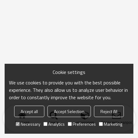
Cookie settings
We use cookies to provide you with the best possible
experience. They also allow us to analyze user behavior in
order to constantly improve the website for you.
Accept all
Accept Selection
Reject All
Главная
поиск
категория
Отправить запрос
Necessary
Analytics
Preferences
Marketing