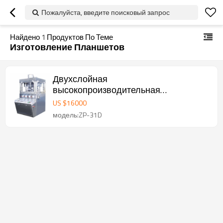
Пожалуйста, введите поисковый запрос
Найдено
1
Продуктов По Теме
Изготовление Планшетов
Двухслойная
высокопроизводительная
ротационная таблеточная машина
US $
16000
ZP-31D
модель:ZP-31D