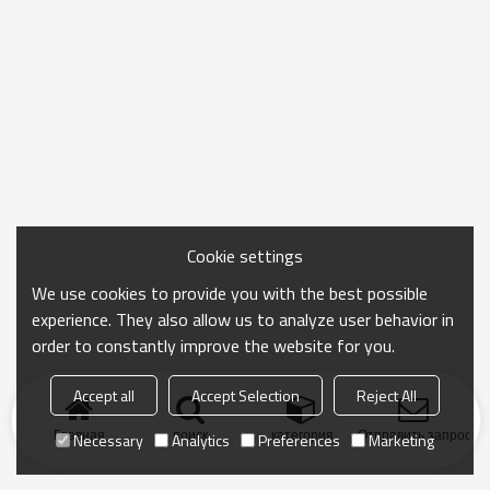
Cookie settings
We use cookies to provide you with the best possible
experience. They also allow us to analyze user behavior in
order to constantly improve the website for you.
Accept all
Accept Selection
Reject All
Главная
поиск
категория
Отправить запрос
Necessary
Analytics
Preferences
Marketing