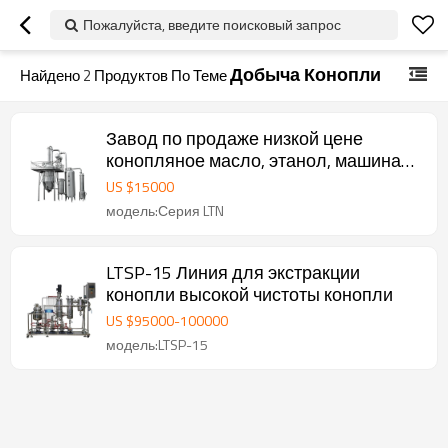
Пожалуйста, введите поисковый запрос
Добыча Конопли
Найдено
2
Продуктов По Теме
Завод по продаже низкой цене
конопляное масло, этанол, машина
для извлечения
US $
15000
модель:Серия LTN
LTSP-15 Линия для экстракции
конопли высокой чистоты конопли
US $
95000
-
100000
модель:LTSP-15