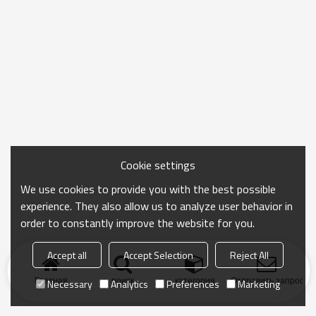
Cookie settings
We use cookies to provide you with the best possible
experience. They also allow us to analyze user behavior in
order to constantly improve the website for you.
Accept all
Accept Selection
Reject All
Главная
поиск
категория
Отправить запрос
Necessary
Analytics
Preferences
Marketing