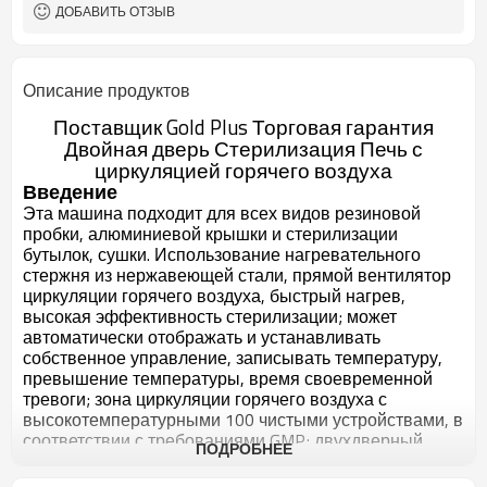
ДОБАВИТЬ ОТЗЫВ
Описание продуктов
Поставщик Gold Plus Торговая гарантия
Двойная дверь Стерилизация Печь с
циркуляцией горячего воздуха
Введение
Эта машина подходит для всех видов резиновой
пробки, алюминиевой крышки и стерилизации
бутылок, сушки. Использование нагревательного
стержня из нержавеющей стали, прямой вентилятор
циркуляции горячего воздуха, быстрый нагрев,
высокая эффективность стерилизации; может
автоматически отображать и устанавливать
собственное управление, записывать температуру,
превышение температуры, время своевременной
тревоги; зона циркуляции горячего воздуха с
высокотемпературными 100 чистыми устройствами, в
соответствии с требованиями GMP; двухдверный
ПОДРОБНЕЕ
дизайн и блокирующее устройство для обеспечения
чистоты в регионе