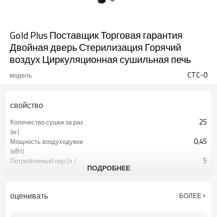
Gold Plus Поставщик Торговая гарантия
Двойная дверь Стерилизация Горячий
воздух Циркуляционная сушильная печь
CTC-0
модель
свойство
25
Количество сушки за раз
(кг)
0,45
Мощность воздуходувки
(кВт)
5
Потребляемый пар (л /
ПОДРОБНЕЕ
мин)
0
Тележка для сушки (шт.)
24
Сушилка (шт.)
оценивать
БОЛЕЕ
1550 * 1000 * 2044
Размер машины (мм)