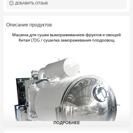
может выбрать)
двери
ДОБАВИТЬ ОТЗЫВ
Ra≤0.6μm
Шероховатость камеры и
двери
Изоляционная плита из каучука /
Изоляционный материал
Описание продуктов
δ70mm
3800kg
Общий вес
Машина для сушки вымораживанием фруктов и овощей
Китая LTDG / сушилка замораживания плодоовощ
ПОДРОБНЕЕ