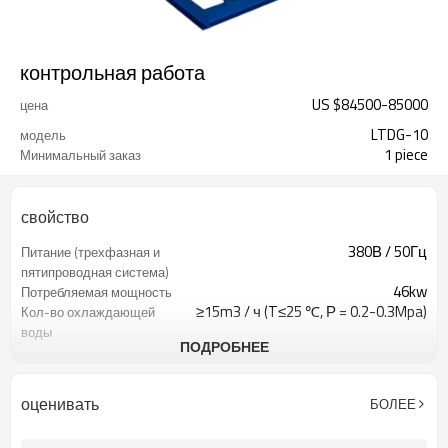
контрольная работа
US $
84500
-
85000
цена
LTDG-10
модель
1 piece
Минимальный заказ
свойство
380В / 50Гц
Питание (трехфазная и
пятипроводная система)
46kw
Потребляемая мощность
≥15m3 / ч (T≤25 ℃, Р = 0.2-0.3Mpa)
Кол-во охлаждающей
воды
ПОДРОБНЕЕ
SUS304 / δ5mm
Камерный материал
Тип горизонтального ствола
Коробка геометрии
Поворот и блокировка типа с
Метод блокировки
оценивать
БОЛЕЕ
помощью ручки
открытое право (пользователь
Направление открывания