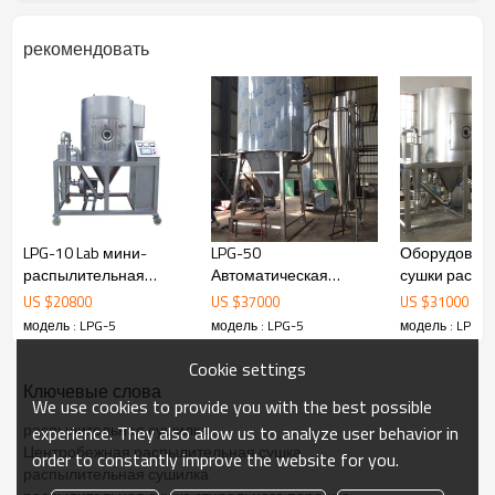
рекомендовать
LPG-5 включает в себя:
1. Вся производственная линия как
прикрепленный чертеж
показывает.
2. Паровое отопление
3. Нержавеющая сталь всего тела 304
LPG-10 Lab мини-
LPG-50
Оборудовани
4. Воздушный цветок
распылительная
Автоматическая
сушки распы
5.Кнопка управления с инвертором в атомайзере
сушилка для
высокоскоростная
LPG-25 из
US $
20800
US $
37000
US $
31000
Краткое введение:
молочного порошка
распылительная
нержавеюще
модель : LPG-5
модель : LPG-5
модель : LPG-5
Распылительная сушка является наиболее
растворимого кофе
сушка сухого молока
для стираль
широко используемой технологией в технологии
для продажи /
порошка
Cookie settings
жидкостного формования и в сушильной
Распылительная
Ключевые слова
промышленности. Центробежное
We use cookies to provide you with the best possible
сушилка Цена
распылительное (распылительное) сушильное
распылительная сушилка
experience. They also allow us to analyze user behavior in
оборудование лучше всего подходит для
Центробежная распылительная сушка
производства порошка, частиц или твердых
order to constantly improve the website for you.
распылительная сушилка
блочных продуктов из материалов