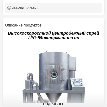
распылительного диска
(мм)
ДОБАВИТЬ ОТЗЫВ
Around≥95
Степень восстановления
сухого порошка (%)
140 ~ 300 ℃
Температура воздуха на
Описание продуктов
входе
70 ~ 90 ℃
Температура воздуха на
Высокоскоростной центробежный спрей
выходе
LPG-5
доктор
машина ин
2035mm
Высота башни
12 кВт
Мощность нагрева
1,8
Высота подъема
форсунки (м)
ПОДРОБНЕЕ