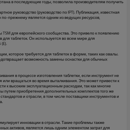
ботана в последующие годы, позволила производителям получить
ное руководство (руководство по IPT). Публикация, известная
о по-прежнему является одним из ведущих ресурсов,
вы TSM для европейского сообщества. Это привело к появлению
 для таблеток. Он используется во всем мире для
(E).
, которое требуется для таблеток в форме, таких как овалы.
предотвращает возможность замены оснастки для обычных
ивания в процессе изготовления таблетки, если инструмент не
 или вращаться во время выталкивания. Это может привести к
сти к высоким эксплуатационным расходам, так как многие
мы путем приобретения дополнительных комплектов того же
стандартов и отрасли, в том числе поставщики инструментов и
а.
имулирует инновации в отрасли. Такие проблемы также
ных активов, является лишь одним элементом затрат для