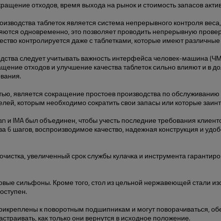
ащение отходов, время выхода на рынок и стоимость запасов акти
изводства таблеток является система непрерывного контроля веса,
ряются одновременно, это позволяет проводить непрерывную проверк
ачество контролируется даже с таблетками, которые имеют различны
тва следует учитывать важность интерфейса человек-машина (ЧМИ),
щение отходов и улучшение качества таблеток сильно влияют и в до
вания.
ью, является сокращение простоев производства по обслуживанию 
телей, которым необходимо сократить свои запасы или которые заи
ilian и IMA был объединен, чтобы учесть последние требования клие
за 6 шагов, воспроизводимое качество, надежная конструкция и удо
 очистка, увеличенный срок службы кулачка и инструмента гарантир
овые сильфоны. Кроме того, стол из цельной нержавеющей стали из
оступен.
рикреплены к поворотным подшипникам и могут поворачиваться, об
страивать, как только они вернутся в исходное положение.