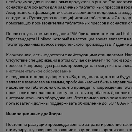
необходимое для вывода новых продуктов на рынок. Стандартиза
оснастку для оснастки для различных таблеточных прессов в гора
Американская фармацевтическая ассоциация поддержала введение
сегодня как Руководство по спецификации таблеток или Стандар
помогающих производителям таблеточных прессов и оснастки о
После выпуска третьего издания TSM британская компания I Holl
Евростандарта I Holland, который в настоящее время является 
таблетированных прессов европейского производства. Издание 20
К сожалению, есть недостатки с действующими стандартами. Нап
Отсутствие спецификации в этом случае означает, что производ
прессов. Например, два разных производителя могут изготавлива
инструментальное оборудование
и следовать стандарту формата «В», предполагая, что они буду
является взаимозаменяемым, пробойник может быть неправильно 
накоплению таблеток на столе, что приведет к повреждению таб
производители планшетов могут не знать о проблеме. Дополнит
инструментального оборудования. Этот пример ясно показывает,
пользователи должны поддерживать обновление до ISO 18084 и 
Инновационные драйверы
Постоянно растущие производственные затраты и решение таких 
стимулируют усовершенствование и внутреннюю организацию все