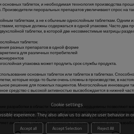
 основных таблеток, и необходимая технология производства прошла
и. Производители пероральных препаратов увеличивают спрос на та
ойным таблеткам, а не к обычным однослойным таблеткам. Одним из
твами, которые должны содержаться в одной упаковке. Часто два п
двухслойной таблетки, в которой две несовместимые матрицы разде
ослойных таблеток:
нения разных препаратов в одной форме
маркетинга для различных потребителей
 конкурентов
гослойная упаковка может продлить срок службы продукта.
пользование основных таблеток или таблеток в таблетках. Способн
етки, которые когда-то были очень сложны в производстве, в насто
еальное решение для пожилых пациентов. Многослойные инновации 
нное средство с высокой активностью высвобождается в нижней част
Cookie settings
ние разработки в области таблетирования сердцевины позволяют ма
оляет точно разместить планшет и помогает разработчикам планшет
sible experience. They also allow us to analyze user behavior in 
точных прессов Hata Core, которая обеспечивает точное размещение 
ляет дизайнеру таблеток расширять и открывать новые пути разраб
Accept all
Accept Selection
Reject All