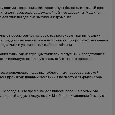
ирующими подшипниками, гарантирует более длительный срок
шины для производства двухслойной и сердцевины. Машины
е для очистки для смены типа инструмента.
чные прессы Courtoy, которые иллюстрируют, как инновации
на предварительных и основных сжимающих роликах, вызванное
податчики и увеличенный выброс таблетки.
вания сильнодействующих таблеток. Модуль ECM представляет
ает и изолирует остальную часть таблеточного пресса от
звела революцию на рынке таблеточных прессов с высокой
время производственных кампаний в полностью закрытой зоне
ые заводы. В то время как для инвестирования в обычную
, купленный с двумя модулями ECM, обеспечивающими быструю