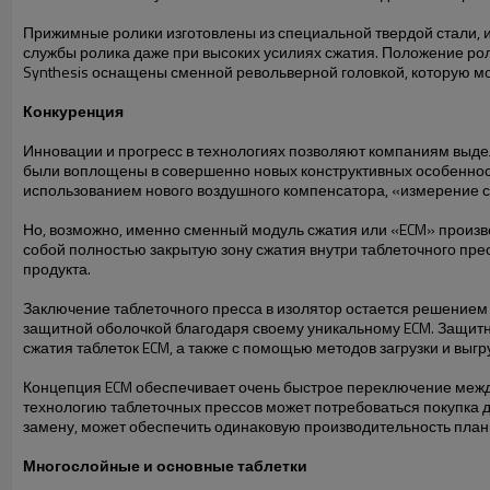
Прижимные ролики изготовлены из специальной твердой стали,
службы ролика даже при высоких усилиях сжатия. Положение ро
Synthesis оснащены сменной револьверной головкой, которую мож
Конкуренция
Инновации и прогресс в технологиях позволяют компаниям выдел
были воплощены в совершенно новых конструктивных особеннос
использованием нового воздушного компенсатора, «измерение с
Но, возможно, именно сменный модуль сжатия или «ECM» произ
собой полностью закрытую зону сжатия внутри таблеточного прес
продукта.
Заключение таблеточного пресса в изолятор остается решением 
защитной оболочкой благодаря своему уникальному ECM. Защитны
сжатия таблеток ECM, а также с помощью методов загрузки и выгру
Концепция ECM обеспечивает очень быстрое переключение между 
технологию таблеточных прессов может потребоваться покупка 
замену, может обеспечить одинаковую производительность план
Многослойные и основные таблетки