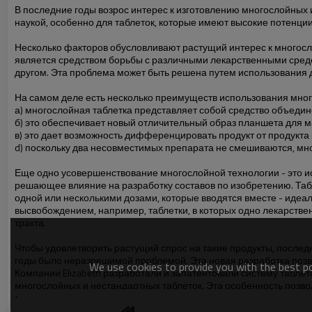
В последние годы возрос интерес к изготовлению многослойных и
наукой, особенно для таблеток, которые имеют высокие потенци
Несколько факторов обусловливают растущий интерес к многосл
является средством борьбы с различными лекарственными средс
другом. Эта проблема может быть решена путем использования 
На самом деле есть несколько преимуществ использования мног
а) многослойная таблетка представляет собой средство объеди
б) это обеспечивает новый отличительный образ планшета для 
в) это дает возможность дифференцировать продукт от продукта
d) поскольку два несовместимых препарата не смешиваются, мно
Еще одно усовершенствование многослойной технологии - это ис
решающее влияние на разработку составов по изобретению. Табл
одной или несколькими дозами, которые вводятся вместе - ид
высвобождением, например, таблетки, в которых одно лекарстве
тракта.
Чтобы удовлетворить растущий спрос на такие продукты, послед
годы было неразрешимой проблемой. Эта новая разработка позв
We use cookies to provide you with the best pos
Компании Elizabeth разработали и запатентовали систему табле
многослойных и нестандартных таблеток. Эта особенность позво
лекарственных формах.