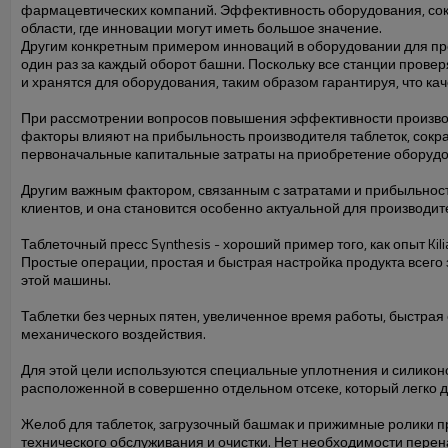
фармацевтических компаний. Эффективность оборудования, сокр
области, где инновации могут иметь большое значение.
Другим конкретным примером инноваций в оборудовании для про
один раз за каждый оборот башни. Поскольку все станции прове
и хранятся для оборудования, таким образом гарантируя, что к
При рассмотрении вопросов повышения эффективности производс
факторы влияют на прибыльность производителя таблеток, сокра
первоначальные капитальные затраты на приобретение оборудо
Другим важным фактором, связанным с затратами и прибыльност
клиентов, и она становится особенно актуальной для производи
Таблеточный пресс Synthesis - хороший пример того, как опыт K
Простые операции, простая и быстрая настройка продукта всего 
этой машины.
Таблетки без черных пятен, увеличенное время работы, быстрая
механического воздействия.
Для этой цели используются специальные уплотнения и силикон
расположенной в совершенно отдельном отсеке, который легко д
Желоб для таблеток, загрузочный башмак и прижимные ролики п
технического обслуживания и очистки. Нет необходимости перена