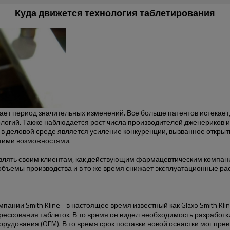
Куда движется технология таблетирования
ет период значительных изменений. Все больше патентов истекает
логий. Также наблюдается рост числа производителей дженериков и
 деловой среде является усиление конкуренции, вызванное открыт
этими возможностями.
лять своим клиентам, как действующим фармацевтическим компан
объемы производства и в то же время снижает эксплуатационные ра
пании Smith Kline - в настоящее время известный как Glaxo Smith K
сования таблеток. В то время он видел необходимость разработки
удования (OEM). В то время срок поставки новой оснастки мог прев