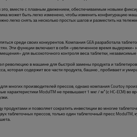
 и это, вместе с плавным движением, обеспечиваемым новыми фикс
лика может быть легко изменено, чтобы изменить конфигурацию ма
но легко снять за несколько простых шагов и разместить на тележк
яться среди своих конкурентов. Компания GEA разработала таблето
тях. Эти функции включают в себя «увеличенное время выдержки» 
мещения» для высокоточного контроля веса таблетки, независимые 
вел революцию в машине для быстрой замены продукта и таблетиро
са, которая содержит все части продукта, башню , пробивает и умир
для многих производителей прессов, однако компания Courtoy прои
е характеристики ModulTM не превышают 1 мкг / м³ (с HC-ECM) во 
зки.
продуктами и позволяет сократить инвестиции во многие таблеточн
двух таблеточных прессов, только один таблеточный пресс ModulTM
шета.