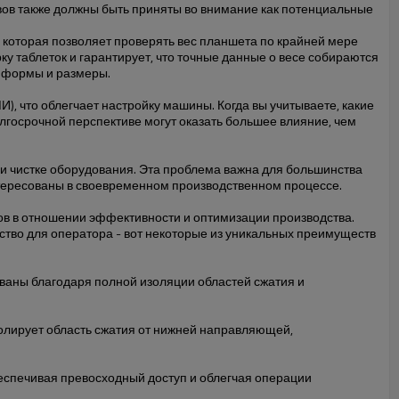
вов также должны быть приняты во внимание как потенциальные
 которая позволяет проверять вес планшета по крайней мере
у таблеток и гарантирует, что точные данные о весе собираются
е формы и размеры.
 что облегчает настройку машины. Когда вы учитываете, какие
лгосрочной перспективе могут оказать большее влияние, чем
и чистке оборудования. Эта проблема важна для большинства
нтересованы в своевременном производственном процессе.
нтов в отношении эффективности и оптимизации производства.
бство для оператора - вот некоторые из уникальных преимуществ
ованы благодаря полной изоляции областей сжатия и
олирует область сжатия от нижней направляющей,
еспечивая превосходный доступ и облегчая операции