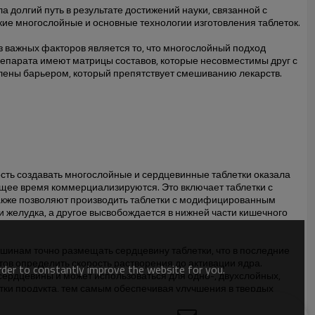
 долгий путь в результате достижений науки, связанной с
кие многослойные и основные технологии изготовления таблеток.
 важных факторов является то, что многослойный подход
репарата имеют матрицы составов, которые несовместимы друг с
лены барьером, который препятствует смешиванию лекарств.
ость создавать многослойные и сердцевинные таблетки оказала
ящее время коммерциализируются. Это включает таблетки с
также позволяют производить таблетки с модифицированным
и желудка, а другое высвобождается в нижней части кишечного
шинам точно размещать сердцевину таблетки, что в последние
ов определить скорость растворения до активации ядра.
order to constantly improve the website for you.
сердцевины и может использоваться для одно-, двухслойных,
отки продукта, тем самым обеспечивая улучшения в твердых